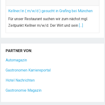
Kellner/in ( m/w/d ) gesucht in Grafing bei München
Für unser Restaurant suchen wir zum nächst mgl.
Zeitpunkt Kellner m/w/d. Der Wirt und sein
[...]
Chef de Rang (m/w/d) gesucht – Hotel 47° in
Konstanz
PARTNER VON:
Dein Arbeitsplatz mit Urlaubsfeeling Chef de Rang
(m/w/d) Du bist Gastgeber aus Leidenschaft und
Automagazin
liebst
[...]
Gastronomen Karriereportal
Hotel Nachrichten
Gastronomie Magazin