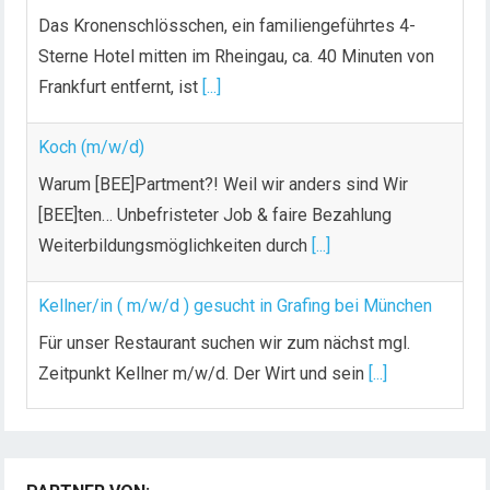
Das Kronenschlösschen, ein familiengeführtes 4-
Sterne Hotel mitten im Rheingau, ca. 40 Minuten von
Frankfurt entfernt, ist
[...]
Koch (m/w/d)
Warum [BEE]Partment?! Weil wir anders sind Wir
[BEE]ten… Unbefristeter Job & faire Bezahlung
Weiterbildungsmöglichkeiten durch
[...]
Kellner/in ( m/w/d ) gesucht in Grafing bei München
Für unser Restaurant suchen wir zum nächst mgl.
Zeitpunkt Kellner m/w/d. Der Wirt und sein
[...]
Chef de Rang (m/w/d) gesucht – Hotel 47° in
Konstanz