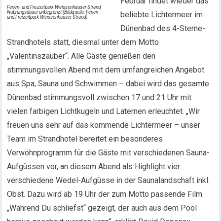
Februar findet wieder das
Ferien- und Freizeitpark Weissenhäuser Strand,
Nutzungsdauer unbegrenzt (Bildquelle: Ferien-
beliebte Lichtermeer im
und Freizeitpark Weissenhäuser Strand)
Dünenbad des 4-Sterne-
Strandhotels statt, diesmal unter dem Motto
„Valentinszauber“. Alle Gäste genießen den
stimmungsvollen Abend mit dem umfangreichen Angebot
aus Spa, Sauna und Schwimmen – dabei wird das gesamte
Dünenbad stimmungsvoll zwischen 17 und 21 Uhr mit
vielen farbigen Lichtkugeln und Laternen erleuchtet. „Wir
freuen uns sehr auf das kommende Lichtermeer – unser
Team im Strandhotel bereitet ein besonderes
Verwöhnprogramm für die Gäste mit verschiedenen Sauna-
Aufgüssen vor, an diesem Abend als Highlight vier
verschiedene Wedel-Aufgüsse in der Saunalandschaft inkl.
Obst. Dazu wird ab 19 Uhr der zum Motto passende Film
„Während Du schliefst“ gezeigt, der auch aus dem Pool