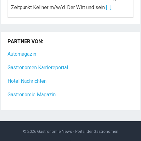
Zeitpunkt Kellner m/w/d. Der Wirt und sein
[...]
Chef de Rang (m/w/d) gesucht – Hotel 47° in
Konstanz
PARTNER VON:
Dein Arbeitsplatz mit Urlaubsfeeling Chef de Rang
(m/w/d) Du bist Gastgeber aus Leidenschaft und
Automagazin
liebst
[...]
Gastronomen Karriereportal
Hotel Nachrichten
Gastronomie Magazin
© 2026
Gastronomie News - Portal der Gastronomen