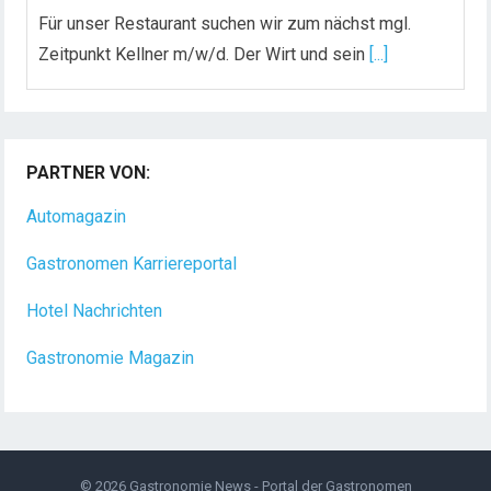
Für unser Restaurant suchen wir zum nächst mgl.
Zeitpunkt Kellner m/w/d. Der Wirt und sein
[...]
Chef de Rang (m/w/d) gesucht – Hotel 47° in
Konstanz
PARTNER VON:
Dein Arbeitsplatz mit Urlaubsfeeling Chef de Rang
(m/w/d) Du bist Gastgeber aus Leidenschaft und
Automagazin
liebst
[...]
Gastronomen Karriereportal
Hotel Nachrichten
Gastronomie Magazin
© 2026
Gastronomie News - Portal der Gastronomen