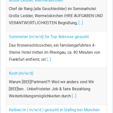
Große Ledder, Wermelskirchen
Chef de Rang (alle Geschlechter) im Seminarhotel
Große Ledder, Wermelskirchen IHRE AUFGABEN UND
VERANTWORTLICHKEITEN Begrüßung,
[...]
Sommelier (m/w/d) für Top-Adresse gesucht
Das Kronenschlösschen, ein familiengeführtes 4-
Sterne Hotel mitten im Rheingau, ca. 40 Minuten von
Frankfurt entfernt, ist
[...]
Koch (m/w/d)
Warum [BEE]Partment?! Weil wir anders sind Wir
[BEE]ten… Unbefristeter Job & faire Bezahlung
Weiterbildungsmöglichkeiten durch
[...]
Kellner/in ( m/w/d ) gesucht in Grafing bei München