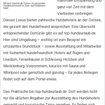
maximale Entspannung und
Mit dem Hund an die Ostsee: Im passenden
Hundehotel macht es Zwei- und Vierbeinern
ganz viel Zeit mit dem
Spaß
Vierbeiner verbringen.
Diesen Luxus bieten zahlreiche Hundehotels an der Ostsee,
die gezielt den Hundefreund ansprechen. Eine Übersicht
entsprechender Domizile gibt es auf top-hundeurlaub.de.
Hier sind Umgebung – wichtig ist zum Beispiel ein
umzäuntes Grundstück – sowie Ausstattung und Mitarbeiter
mit Sicherheit hundefreundlich. Hotels auf Rügen und
Usedom, Ferienhäuser in Schleswig-Holstein und
Mecklenburg-Vorpommern, luxuriös mit Sauna und
Whirlpool oder gemütlich und günstig – für jedes Anliegen
findet sich auf dem Portal etwas.
Das Praktische bei top-hundeurlaub.de: Dort werden nicht
nur die üblichen Angaben zur Ausstattung des Hundehotels
gemacht und touristische Tipps gegeben. Es finden sich