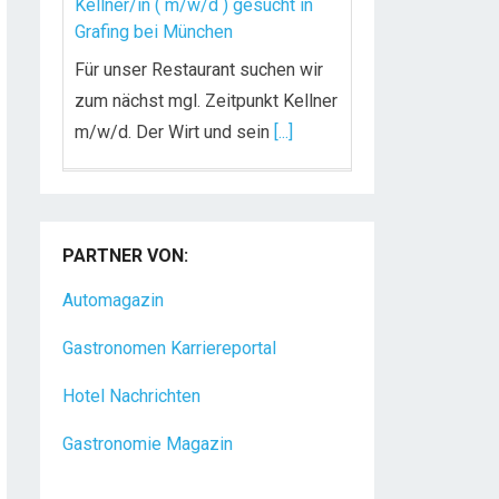
Kellner/in ( m/w/d ) gesucht in
Grafing bei München
Für unser Restaurant suchen wir
zum nächst mgl. Zeitpunkt Kellner
m/w/d. Der Wirt und sein
[...]
Chef de Rang (m/w/d) gesucht –
Hotel 47° in Konstanz
PARTNER VON:
Dein Arbeitsplatz mit
Urlaubsfeeling Chef de Rang
Automagazin
(m/w/d) Du bist Gastgeber aus
Gastronomen Karriereportal
Leidenschaft und liebst
[...]
Hotel Nachrichten
Gastronomie Magazin