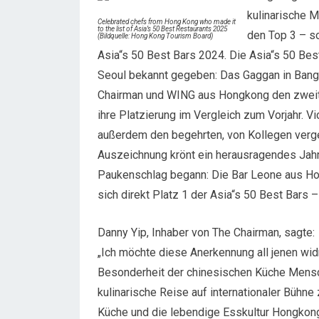
kulinarische M
Celebrated chefs from Hong Kong who made it
to the list of Asia’s 50 Best Restaurants 2025
den Top 3 – s
(Bildquelle: Hong Kong Tourism Board)
Asia“s 50 Best Bars 2024. Die Asia“s 50 Be
Seoul bekannt gegeben: Das Gaggan in Bang
Chairman und WING aus Hongkong den zweite
ihre Platzierung im Vergleich zum Vorjahr. V
außerdem den begehrten, von Kollegen verg
Auszeichnung krönt ein herausragendes Jahr
Paukenschlag begann: Die Bar Leone aus Hon
sich direkt Platz 1 der Asia“s 50 Best Bars –
Danny Yip, Inhaber von The Chairman, sagte:
„Ich möchte diese Anerkennung all jenen wid
Besonderheit der chinesischen Küche Mensch
kulinarische Reise auf internationaler Bühne 
Küche und die lebendige Esskultur Hongkon