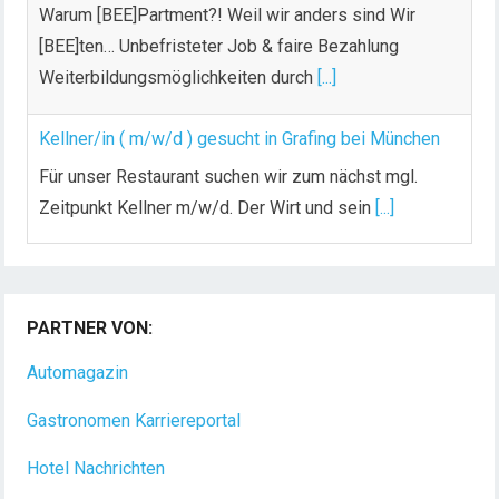
Warum [BEE]Partment?! Weil wir anders sind Wir
[BEE]ten… Unbefristeter Job & faire Bezahlung
Weiterbildungsmöglichkeiten durch
[...]
Kellner/in ( m/w/d ) gesucht in Grafing bei München
Für unser Restaurant suchen wir zum nächst mgl.
Zeitpunkt Kellner m/w/d. Der Wirt und sein
[...]
Chef de Rang (m/w/d) gesucht – Hotel 47° in
Konstanz
PARTNER VON:
Dein Arbeitsplatz mit Urlaubsfeeling Chef de Rang
(m/w/d) Du bist Gastgeber aus Leidenschaft und
Automagazin
liebst
[...]
Gastronomen Karriereportal
Hotel Nachrichten