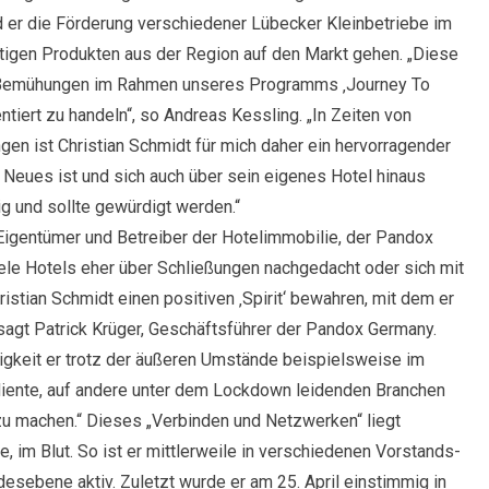
er die Förderung verschiedener Lübecker Kleinbetriebe im
ltigen Produkten aus der Region auf den Markt gehen. „Diese
 Bemühungen im Rahmen unseres Programms ‚Journey To
iert zu handeln“, so Andreas Kessling. „In Zeiten von
gen ist Christian Schmidt für mich daher ein hervorragender
r Neues ist und sich auch über sein eigenes Hotel hinaus
ig und sollte gewürdigt werden.“
igentümer und Betreiber der Hotelimmobilie, der Pandox
 viele Hotels eher über Schließungen nachgedacht oder sich mit
ristian Schmidt einen positiven ‚Spirit‘ bewahren, mit dem er
 sagt Patrick Krüger, Geschäftsführer der Pandox Germany.
igkeit er trotz der äußeren Umstände beispielsweise im
 diente, auf andere unter dem Lockdown leidenden Branchen
u machen.“ Dieses „Verbinden und Netzwerken“ liegt
, im Blut. So ist er mittlerweile in verschiedenen Vorstands-
esebene aktiv. Zuletzt wurde er am 25. April einstimmig in