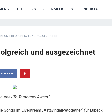
MEN
HOTELIERS
SEE & MEER
STELLENPORTAL
–
LÜBECK: ERFOLGREICH UND AUSGEZEICHNET
rfolgreich und ausgezeichnet
 Facebook
 „Journey To Tomorrow Award“
e Songs im Livestream „#stayingalivetogether“ für Lübeck