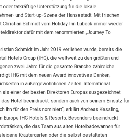
t oder tatkräftige Unterstützung für die lokale
ehmer- und Start-up-Szene der Hansestadt. Mit frischen
t Christian Schmidt vom Holiday Inn Lübeck immer wieder
oteldirektor dafür mit dem renommierten „Journey To
hristian Schmidt im Jahr 2019 verliehen wurde, bereits die
tal Hotels Group (IHG), die weltweit zu den größten und
ngenen zwei Jahre für die gesamte Branche zahlreiche
ürdigt IHG mit dem neuen Award innovatives Denken,
ichkeiten in außergewöhnlichen Zeiten. International
 als einer der besten Direktoren Europas ausgezeichnet.
r das Hotel beeindruckt, sondern auch von seinem Einsatz für
h ihn für den Preis nominiert“, erklärt Andreas Kessling,
rn Europe IHG Hotels & Resorts. Besonders beeindruckt
ferdetränken, die das Team aus alten Hotelbadewannen für
eleigene Kräutergarten oder die selbst gestalteten