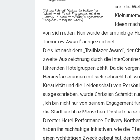
und die Wel
Christian Schmidt, Direktor des Holiday Inn
Lübeck, wurde für sein Engagement mit dem
Kleinuntern
„Journey To Tomorrow Award“ ausgezeichnet
(Bildquelle: Holiday Inn Lübeck)
Ideen mach
von sich reden. Nun wurde der umtriebige H
Tomorrow Award“ ausgezeichnet.
Dies ist nach dem „Trailblazer Award“, der C
zweite Auszeichnung durch die InterContinen
führenden Hotelgruppen zählt. Da die verga
Herausforderungen mit sich gebracht hat, w
Kreativität und die Leidenschaft von Persönl
ausgeschrieben, wurde Christian Schmidt nun
„Ich bin nicht nur von seinem Engagement fü
die Stadt und ihre Menschen. Deshalb habe ic
Director Hotel Performance Delivery Northe
haben ihn nachhaltige Initiativen, wie die P
einen wohltätigen Zweck gebaut hat, der hot