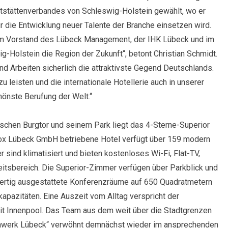
tstättenverbandes von Schleswig-Holstein gewählt, wo er
r die Entwicklung neuer Talente der Branche einsetzen wird.
 im Vorstand des Lübeck Management, der IHK Lübeck und im
g-Holstein die Region der Zukunft“, betont Christian Schmidt.
nd Arbeiten sicherlich die attraktivste Gegend Deutschlands.
zu leisten und die internationale Hotellerie auch in unserer
hönste Berufung der Welt.“
schen Burgtor und seinem Park liegt das 4-Sterne-Superior
dox Lübeck GmbH betriebene Hotel verfügt über 159 modern
 sind klimatisiert und bieten kostenloses Wi-Fi, Flat-TV,
itsbereich. Die Superior-Zimmer verfügen über Parkblick und
wertig ausgestattete Konferenzräume auf 650 Quadratmetern
apazitäten. Eine Auszeit vom Alltag verspricht der
it Innenpool. Das Team aus dem weit über die Stadtgrenzen
ochwerk Lübeck“ verwöhnt demnächst wieder im ansprechenden