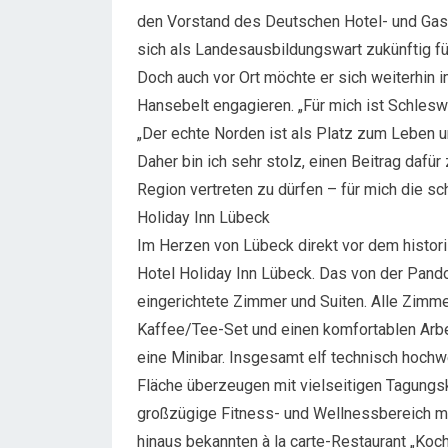
den Vorstand des Deutschen Hotel- und Gas
sich als Landesausbildungswart zukünftig fü
Doch auch vor Ort möchte er sich weiterhin
Hansebelt engagieren. „Für mich ist Schleswi
„Der echte Norden ist als Platz zum Leben u
Daher bin ich sehr stolz, einen Beitrag dafür 
Region vertreten zu dürfen – für mich die sc
Holiday Inn Lübeck
Im Herzen von Lübeck direkt vor dem histori
Hotel Holiday Inn Lübeck. Das von der Pan
eingerichtete Zimmer und Suiten. Alle Zimmer
Kaffee/Tee-Set und einen komfortablen Arbe
eine Minibar. Insgesamt elf technisch hoch
Fläche überzeugen mit vielseitigen Tagungsk
großzügige Fitness- und Wellnessbereich m
hinaus bekannten à la carte-Restaurant „K