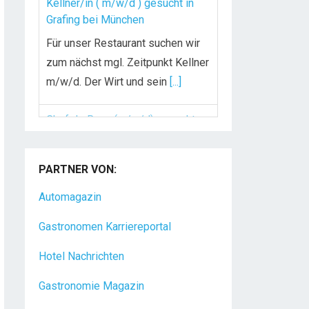
Kellner/in ( m/w/d ) gesucht in
Grafing bei München
Für unser Restaurant suchen wir
zum nächst mgl. Zeitpunkt Kellner
m/w/d. Der Wirt und sein
[...]
Chef de Rang (m/w/d) gesucht –
Hotel 47° in Konstanz
PARTNER VON:
Dein Arbeitsplatz mit
Urlaubsfeeling Chef de Rang
Automagazin
(m/w/d) Du bist Gastgeber aus
Gastronomen Karriereportal
Leidenschaft und liebst
[...]
Hotel Nachrichten
Gastronomie Magazin