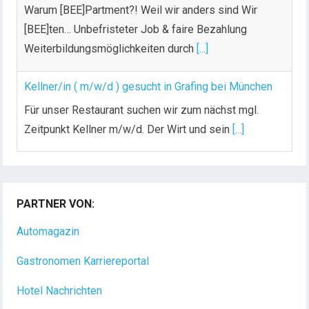
Warum [BEE]Partment?! Weil wir anders sind Wir
[BEE]ten… Unbefristeter Job & faire Bezahlung
Weiterbildungsmöglichkeiten durch
[...]
Kellner/in ( m/w/d ) gesucht in Grafing bei München
Für unser Restaurant suchen wir zum nächst mgl.
Zeitpunkt Kellner m/w/d. Der Wirt und sein
[...]
Chef de Rang (m/w/d) gesucht – Hotel 47° in
Konstanz
PARTNER VON:
Dein Arbeitsplatz mit Urlaubsfeeling Chef de Rang
(m/w/d) Du bist Gastgeber aus Leidenschaft und
Automagazin
liebst
[...]
Gastronomen Karriereportal
Hotel Nachrichten