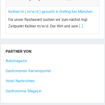
Kellner/in ( m/w/d ) gesucht in Grafing bei München
Für unser Restaurant suchen wir zum nächst mgl.
Zeitpunkt Kellner m/w/d. Der Wirt und sein
[...]
Chef de Rang (m/w/d) gesucht – Hotel 47° in
Konstanz
PARTNER VON:
Dein Arbeitsplatz mit Urlaubsfeeling Chef de Rang
(m/w/d) Du bist Gastgeber aus Leidenschaft und
Automagazin
liebst
[...]
Gastronomen Karriereportal
Hotel Nachrichten
Gastronomie Magazin