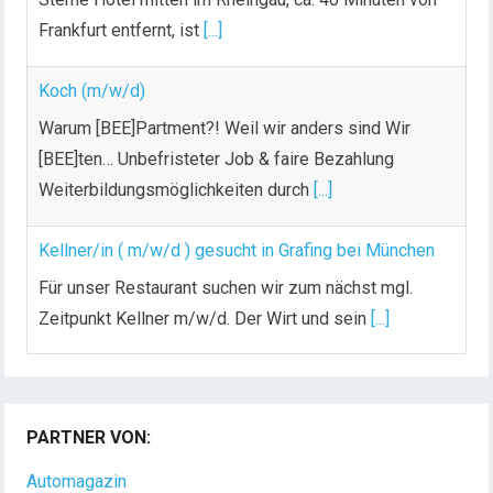
Frankfurt entfernt, ist
[...]
Koch (m/w/d)
Warum [BEE]Partment?! Weil wir anders sind Wir
[BEE]ten… Unbefristeter Job & faire Bezahlung
Weiterbildungsmöglichkeiten durch
[...]
Kellner/in ( m/w/d ) gesucht in Grafing bei München
Für unser Restaurant suchen wir zum nächst mgl.
Zeitpunkt Kellner m/w/d. Der Wirt und sein
[...]
Chef de Rang (m/w/d) gesucht – Hotel 47° in
Konstanz
PARTNER VON:
Dein Arbeitsplatz mit Urlaubsfeeling Chef de Rang
(m/w/d) Du bist Gastgeber aus Leidenschaft und
Automagazin