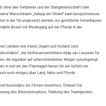
aub ohne den Vierbeiner und der Stallgemeinschaft oder
insame Wunschtraum „Galopp am Strand“ kann beispielsweise
Römö in die Tat umgesetzt werden, wo gemütliche Ferienhäuser
table Boxen mit Weidegang auf die Pferde in der
en Ländern wie Irland, Ungarn und Holland sind
isfaktor“, die Reitferienvermittlerin Katja van Leeuwen für
en, die tagsüber auf unterschiedlichen Wegen zurückgelegt
en in und um den Planwagen herum für ein Gefühl von
auch noch einiges über Land, Natur und Pferde.
ich besonders als Firmen-Incentives. Erleben Sie
erung des Arbeitseinsatzes, Stärkung des Teamgeistes