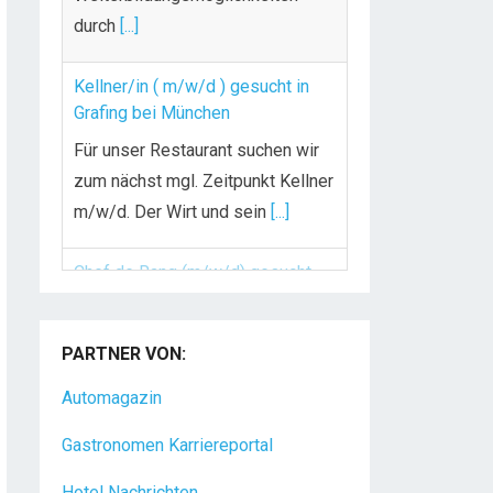
durch
[...]
Kellner/in ( m/w/d ) gesucht in
Grafing bei München
Für unser Restaurant suchen wir
zum nächst mgl. Zeitpunkt Kellner
m/w/d. Der Wirt und sein
[...]
Chef de Rang (m/w/d) gesucht –
Hotel 47° in Konstanz
PARTNER VON:
Dein Arbeitsplatz mit
Urlaubsfeeling Chef de Rang
Automagazin
(m/w/d) Du bist Gastgeber aus
Gastronomen Karriereportal
Leidenschaft und liebst
[...]
Hotel Nachrichten