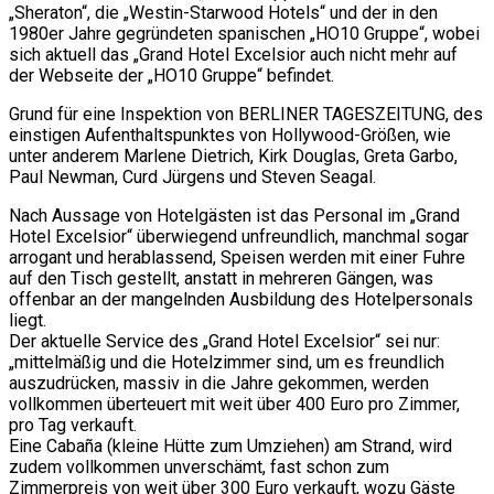
„Sheraton“, die „Westin-Starwood Hotels“ und der in den
1980er Jahre gegründeten spanischen „HO10 Gruppe“, wobei
sich aktuell das „Grand Hotel Excelsior auch nicht mehr auf
der Webseite der „HO10 Gruppe“ befindet.
Grund für eine Inspektion von BERLINER TAGESZEITUNG, des
einstigen Aufenthaltspunktes von Hollywood-Größen, wie
unter anderem Marlene Dietrich, Kirk Douglas, Greta Garbo,
Paul Newman, Curd Jürgens und Steven Seagal.
Nach Aussage von Hotelgästen ist das Personal im „Grand
Hotel Excelsior“ überwiegend unfreundlich, manchmal sogar
arrogant und herablassend, Speisen werden mit einer Fuhre
auf den Tisch gestellt, anstatt in mehreren Gängen, was
offenbar an der mangelnden Ausbildung des Hotelpersonals
liegt.
Der aktuelle Service des „Grand Hotel Excelsior“ sei nur:
„mittelmäßig und die Hotelzimmer sind, um es freundlich
auszudrücken, massiv in die Jahre gekommen, werden
vollkommen überteuert mit weit über 400 Euro pro Zimmer,
pro Tag verkauft.
Eine Cabaña (kleine Hütte zum Umziehen) am Strand, wird
zudem vollkommen unverschämt, fast schon zum
Zimmerpreis von weit über 300 Euro verkauft, wozu Gäste