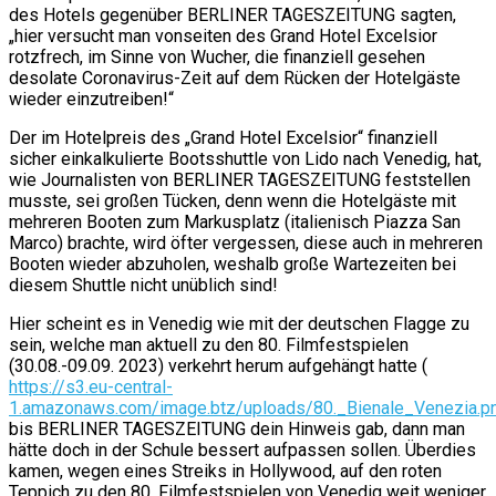
des Hotels gegenüber BERLINER TAGESZEITUNG sagten,
„hier versucht man vonseiten des Grand Hotel Excelsior
rotzfrech, im Sinne von Wucher, die finanziell gesehen
desolate Coronavirus-Zeit auf dem Rücken der Hotelgäste
wieder einzutreiben!“
Der im Hotelpreis des „Grand Hotel Excelsior“ finanziell
sicher einkalkulierte Bootsshuttle von Lido nach Venedig, hat,
wie Journalisten von BERLINER TAGESZEITUNG feststellen
musste, sei großen Tücken, denn wenn die Hotelgäste mit
mehreren Booten zum Markusplatz (italienisch Piazza San
Marco) brachte, wird öfter vergessen, diese auch in mehreren
Booten wieder abzuholen, weshalb große Wartezeiten bei
diesem Shuttle nicht unüblich sind!
Hier scheint es in Venedig wie mit der deutschen Flagge zu
sein, welche man aktuell zu den 80. Filmfestspielen
(30.08.-09.09. 2023) verkehrt herum aufgehängt hatte (
https://s3.eu-central-
1.amazonaws.com/image.btz/uploads/80._Bienale_Venezia.p
bis BERLINER TAGESZEITUNG dein Hinweis gab, dann man
hätte doch in der Schule bessert aufpassen sollen. Überdies
kamen, wegen eines Streiks in Hollywood, auf den roten
Teppich zu den 80. Filmfestspielen von Venedig weit weniger