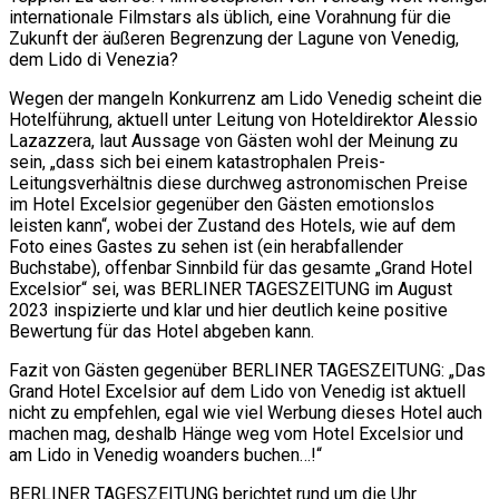
internationale Filmstars als üblich, eine Vorahnung für die
Zukunft der äußeren Begrenzung der Lagune von Venedig,
dem Lido di Venezia?
Wegen der mangeln Konkurrenz am Lido Venedig scheint die
Hotelführung, aktuell unter Leitung von Hoteldirektor Alessio
Lazazzera, laut Aussage von Gästen wohl der Meinung zu
sein, „dass sich bei einem katastrophalen Preis-
Leitungsverhältnis diese durchweg astronomischen Preise
im Hotel Excelsior gegenüber den Gästen emotionslos
leisten kann“, wobei der Zustand des Hotels, wie auf dem
Foto eines Gastes zu sehen ist (ein herabfallender
Buchstabe), offenbar Sinnbild für das gesamte „Grand Hotel
Excelsior“ sei, was BERLINER TAGESZEITUNG im August
2023 inspizierte und klar und hier deutlich keine positive
Bewertung für das Hotel abgeben kann.
Fazit von Gästen gegenüber BERLINER TAGESZEITUNG: „Das
Grand Hotel Excelsior auf dem Lido von Venedig ist aktuell
nicht zu empfehlen, egal wie viel Werbung dieses Hotel auch
machen mag, deshalb Hänge weg vom Hotel Excelsior und
am Lido in Venedig woanders buchen…!“
BERLINER TAGESZEITUNG berichtet rund um die Uhr