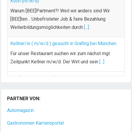
Koch (m/w/d)
Warum [BEE]Partment?! Weil wir anders sind Wir
[BEE]ten… Unbefristeter Job & faire Bezahlung
Weiterbildungsmöglichkeiten durch
[...]
Kellner/in ( m/w/d ) gesucht in Grafing bei München
Für unser Restaurant suchen wir zum nächst mgl.
Zeitpunkt Kellner m/w/d. Der Wirt und sein
[...]
Chef de Rang (m/w/d) gesucht – Hotel 47° in
Konstanz
PARTNER VON:
Dein Arbeitsplatz mit Urlaubsfeeling Chef de Rang
(m/w/d) Du bist Gastgeber aus Leidenschaft und
Automagazin
liebst
[...]
Gastronomen Karriereportal
Hotel Nachrichten