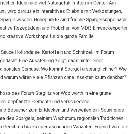
rischen Ideen und viel Naturgefühl mitten im Center. Am
uni, wird daraus ein interaktives Erlebnis mit Verkostungen,
 Spargelwissen. Höhepunkte sind frische Spargelsuppe nach
kreative Rezeptideen und Pröbchen von MDR-Einweckexpertin
nd kreative Workshops für die ganze Familie.
 Sauce Hollandaise, Kartoffeln und Schnitzel. Im Forum
gedacht. Eine Ausstellung zeigt, dass hinter einer
 saisonales Gemüse. Wo kommt Spargel ursprünglich her? Wie
nd warum wären viele Pflanzen ohne Insekten kaum denkbar?
choss des Forum Steglitz vor Woolworth in eine grüne
lien, bepflanzte Elemente und verschiedene
 und Besucher zum Entdecken und Verweilen ein. Spannende
hte des Spargels, seinem Wachstum, regionalen Traditionen
 Gerichten bis zu überraschenden Varianten. Ergänzt wird die