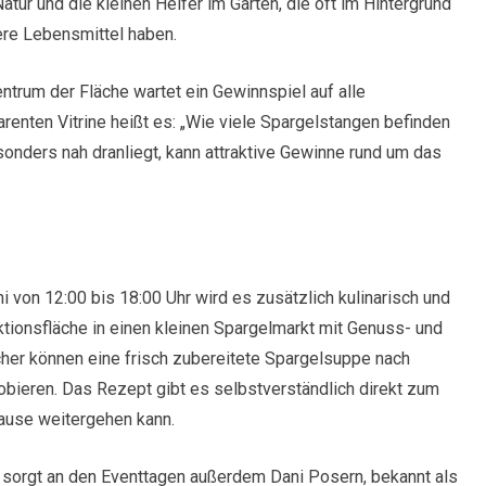
tur und die kleinen Helfer im Garten, die oft im Hintergrund
ere Lebensmittel haben.
ntrum der Fläche wartet ein Gewinnspiel auf alle
renten Vitrine heißt es: „Wie viele Spargelstangen befinden
sonders nah dranliegt, kann attraktive Gewinne rund um das
 von 12:00 bis 18:00 Uhr wird es zusätzlich kulinarisch und
ktionsfläche in einen kleinen Spargelmarkt mit Genuss- und
her können eine frisch zubereitete Spargelsuppe nach
bieren. Das Rezept gibt es selbstverständlich direkt zum
ause weitergehen kann.
n sorgt an den Eventtagen außerdem Dani Posern, bekannt als