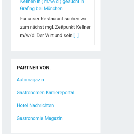
Kellner/in ( m/w/d ) gesucht in
Grafing bei München
Für unser Restaurant suchen wir
zum nächst mgl. Zeitpunkt Kellner
m/w/d. Der Wirt und sein
[...]
Chef de Rang (m/w/d) gesucht –
Hotel 47° in Konstanz
PARTNER VON:
Dein Arbeitsplatz mit
Urlaubsfeeling Chef de Rang
Automagazin
(m/w/d) Du bist Gastgeber aus
Gastronomen Karriereportal
Leidenschaft und liebst
[...]
Hotel Nachrichten
Gastronomie Magazin