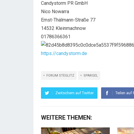
Candystorm PR GmbH
Nico Nowarra
Ernst-Thälmann-Straße 77
14532 Kleinmachnow
01786366361
https://candystorm.de
FORUM STEGLITZ
SPARGEL
Zwitschern auf Twitter
Teilen auf
WEITERE THEMEN: