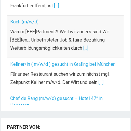
[BEE]ten… Unbefristeter Job & faire Bezahlung
Weiterbildungsmöglichkeiten durch
[...]
Kellner/in ( m/w/d ) gesucht in Grafing bei München
Für unser Restaurant suchen wir zum nächst mgl.
Zeitpunkt Kellner m/w/d. Der Wirt und sein
[...]
Chef de Rang (m/w/d) gesucht – Hotel 47° in
Konstanz
Dein Arbeitsplatz mit Urlaubsfeeling Chef de Rang
(m/w/d) Du bist Gastgeber aus Leidenschaft und
liebst
[...]
Chef de Rang (alle Geschlechter) im Seminarhotel
Große Ledder, Wermelskirchen
PARTNER VON:
Chef de Rang (alle Geschlechter) im Seminarhotel