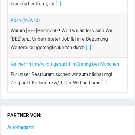
Frankfurt entfernt, ist
[...]
Koch (m/w/d)
Warum [BEE]Partment?! Weil wir anders sind Wir
[BEE]ten… Unbefristeter Job & faire Bezahlung
Weiterbildungsmöglichkeiten durch
[...]
Kellner/in ( m/w/d ) gesucht in Grafing bei München
Für unser Restaurant suchen wir zum nächst mgl.
Zeitpunkt Kellner m/w/d. Der Wirt und sein
[...]
Chef de Rang (m/w/d) gesucht – Hotel 47° in
Konstanz
PARTNER VON:
Dein Arbeitsplatz mit Urlaubsfeeling Chef de Rang
(m/w/d) Du bist Gastgeber aus Leidenschaft und
Automagazin
liebst
[...]