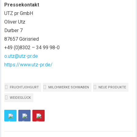
Pressekontakt
UTZ pr GmbH
Oliver Utz
Durber 7
87657 Görisried
+49 (0)8302 – 34 99 98-0
o.utz@utz-pr.de
https://www.utz-pr.de/
FRUCHTJOHGURT
MILCHWERKE SCHWABEN
NEUE PRODUKTE
WEIDEGLÜCK