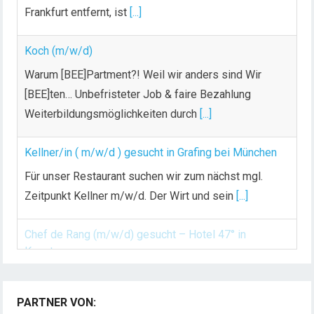
Frankfurt entfernt, ist
[...]
Koch (m/w/d)
Warum [BEE]Partment?! Weil wir anders sind Wir
[BEE]ten… Unbefristeter Job & faire Bezahlung
Weiterbildungsmöglichkeiten durch
[...]
Kellner/in ( m/w/d ) gesucht in Grafing bei München
Für unser Restaurant suchen wir zum nächst mgl.
Zeitpunkt Kellner m/w/d. Der Wirt und sein
[...]
Chef de Rang (m/w/d) gesucht – Hotel 47° in
Konstanz
Dein Arbeitsplatz mit Urlaubsfeeling Chef de Rang
PARTNER VON:
(m/w/d) Du bist Gastgeber aus Leidenschaft und
Automagazin