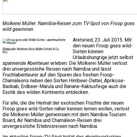
Molkerei Müller: Namibia-Reisen zum TV-Spot von Froop goes
wild gewinnen
Aretsried, 23. Juli 2015. Mit
den neuen Froop goes wild-
(Bildquelle: Molkerei Alois Müller GmbH & Co.
Sorten können
KG)
Urlaubshungrige jetzt selbst
spannende Abenteuer erleben: Die Molkerei Müller verlost
drei unvergessliche Reisen nach Namibia und lässt
Fruchtabenteurer auf den Spuren des frechen Froop-
Chamäleons neben den Sorten Himbeer-Dattel, Aprikose-
Baobab, Erdbeer-Marula und Banane-Kaktusfeige auch die
Exotik des wilden Kontinents entdecken.
Für alle, die die Heimat der exotischen Früchte der neuen
Froop goes wild-Sorten näher kennen lernen wollen, verlost
die Molkerei Müller gemeinsam mit dem Namibia Tourism
Board, Air Namibia und Chamäleon-Reisen drei
unvergessliche Erlebnisreisen nach Namibia.
Im aktuellen Froop-TV-Spot trotzt das abenteuerlustige