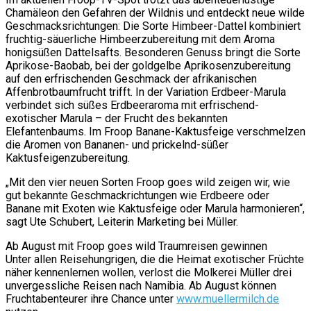
Chamäleon den Gefahren der Wildnis und entdeckt neue wilde
Geschmacksrichtungen: Die Sorte Himbeer-Dattel kombiniert
fruchtig-säuerliche Himbeerzubereitung mit dem Aroma
honigsüßen Dattelsafts. Besonderen Genuss bringt die Sorte
Aprikose-Baobab, bei der goldgelbe Aprikosenzubereitung
auf den erfrischenden Geschmack der afrikanischen
Affenbrotbaumfrucht trifft. In der Variation Erdbeer-Marula
verbindet sich süßes Erdbeeraroma mit erfrischend-
exotischer Marula – der Frucht des bekannten
Elefantenbaums. Im Froop Banane-Kaktusfeige verschmelzen
die Aromen von Bananen- und prickelnd-süßer
Kaktusfeigenzubereitung.
„Mit den vier neuen Sorten Froop goes wild zeigen wir, wie
gut bekannte Geschmackrichtungen wie Erdbeere oder
Banane mit Exoten wie Kaktusfeige oder Marula harmonieren“,
sagt Ute Schubert, Leiterin Marketing bei Müller.
Ab August mit Froop goes wild Traumreisen gewinnen
Unter allen Reisehungrigen, die die Heimat exotischer Früchte
näher kennenlernen wollen, verlost die Molkerei Müller drei
unvergessliche Reisen nach Namibia. Ab August können
Fruchtabenteurer ihre Chance unter
www.muellermilch.de