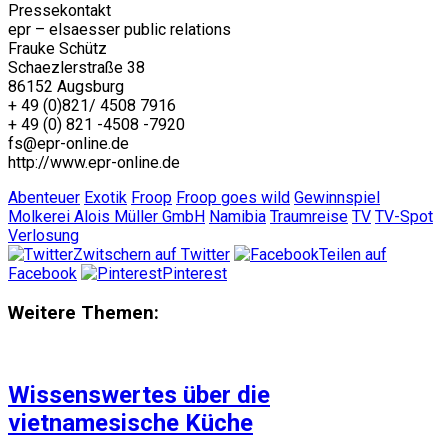
Pressekontakt
epr – elsaesser public relations
Frauke Schütz
Schaezlerstraße 38
86152 Augsburg
+ 49 (0)821/ 4508 7916
+ 49 (0) 821 -4508 -7920
fs@epr-online.de
http://www.epr-online.de
Abenteuer
Exotik
Froop
Froop goes wild
Gewinnspiel
Molkerei Alois Müller GmbH
Namibia
Traumreise
TV
TV-Spot
Verlosung
Zwitschern auf Twitter
Teilen auf
Facebook
Pinterest
Weitere Themen:
Wissenswertes über die
vietnamesische Küche