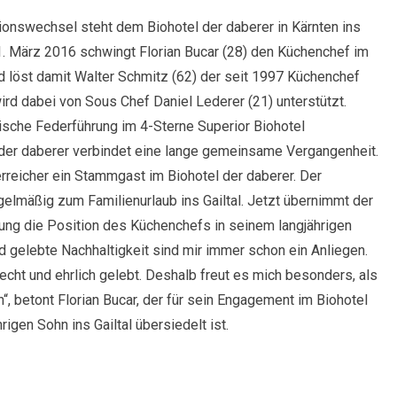
ionswechsel steht dem Biohotel der daberer in Kärnten ins
. März 2016 schwingt Florian Bucar (28) den Küchenchef im
d löst damit Walter Schmitz (62) der seit 1997 Küchenchef
ird dabei von Sous Chef Daniel Lederer (21) unterstützt.
ische Federführung im 4-Sterne Superior Biohotel
 der daberer verbindet eine lange gemeinsame Vergangenheit.
erreicher ein Stammgast im Biohotel der daberer. Der
gelmäßig zum Familienurlaub ins Gailtal. Jetzt übernimmt der
hrung die Position des Küchenchefs in seinem langjährigen
d gelebte Nachhaltigkeit sind mir immer schon ein Anliegen.
echt und ehrlich gelebt. Deshalb freut es mich besonders, als
“, betont Florian Bucar, der für sein Engagement im Biohotel
gen Sohn ins Gailtal übersiedelt ist.