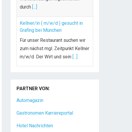
durch
[...]
Kellner/in ( m/w/d ) gesucht in
Grafing bei München
Für unser Restaurant suchen wir
zum nächst mgl. Zeitpunkt Kellner
m/w/d. Der Wirt und sein
[...]
Chef de Rang (m/w/d) gesucht –
Hotel 47° in Konstanz
PARTNER VON:
Dein Arbeitsplatz mit
Urlaubsfeeling Chef de Rang
Automagazin
(m/w/d) Du bist Gastgeber aus
Gastronomen Karriereportal
Leidenschaft und liebst
[...]
Hotel Nachrichten