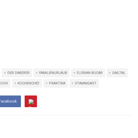
DER DABERER
FAMILIENURLAUB
FLORIAN BUCAR
GAILTAL
KOCH
KÜCHENCHEF
PRAKTIKA
STAMMGAST
 Facebook