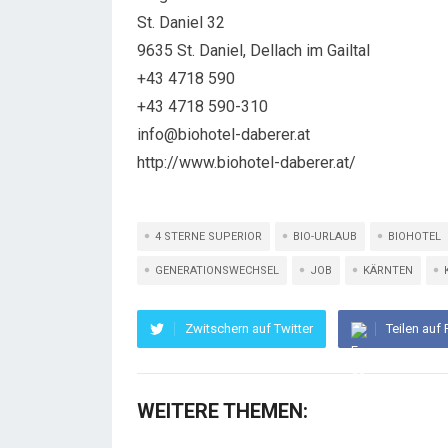
St. Daniel 32
9635 St. Daniel, Dellach im Gailtal
+43 4718 590
+43 4718 590-310
info@biohotel-daberer.at
http://www.biohotel-daberer.at/
4 STERNE SUPERIOR
BIO-URLAUB
BIOHOTEL
GENERATIONSWECHSEL
JOB
KÄRNTEN
Zwitschern auf Twitter
Teilen auf
WEITERE THEMEN: