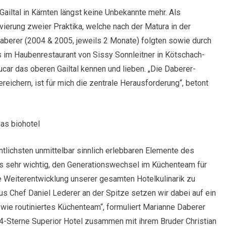
Gailtal in Kärnten längst keine Unbekannte mehr. Als
vierung zweier Praktika, welche nach der Matura in der
aberer (2004 & 2005, jeweils 2 Monate) folgten sowie durch
im Haubenrestaurant von Sissy Sonnleitner in Kötschach-
car das oberen Gailtal kennen und lieben. „Die Daberer-
reichern, ist für mich die zentrale Herausforderung“, betont
das biohotel
tlichsten unmittelbar sinnlich erlebbaren Elemente des
ns sehr wichtig, den Generationswechsel im Küchenteam für
e Weiterentwicklung unserer gesamten Hotelkulinarik zu
us Chef Daniel Lederer an der Spitze setzen wir dabei auf ein
wie routiniertes Küchenteam“, formuliert Marianne Daberer
 4-Sterne Superior Hotel zusammen mit ihrem Bruder Christian