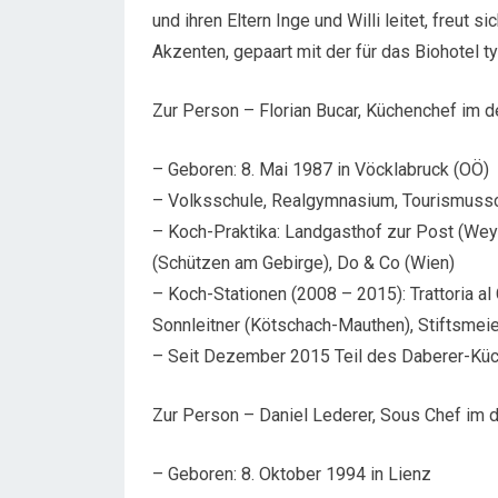
und ihren Eltern Inge und Willi leitet, freu
Akzenten, gepaart mit der für das Biohotel t
Zur Person – Florian Bucar, Küchenchef im de
– Geboren: 8. Mai 1987 in Vöcklabruck (OÖ)
– Volksschule, Realgymnasium, Tourismussc
– Koch-Praktika: Landgasthof zur Post (Weyr
(Schützen am Gebirge), Do & Co (Wien)
– Koch-Stationen (2008 – 2015): Trattoria al
Sonnleitner (Kötschach-Mauthen), Stiftsmeie
– Seit Dezember 2015 Teil des Daberer-Kü
Zur Person – Daniel Lederer, Sous Chef im d
– Geboren: 8. Oktober 1994 in Lienz