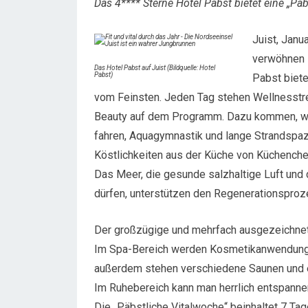
Das 4**** Sterne Hotel Pabst bietet eine „Pä
Juist, Janu
verwöhnen l
Das Hotel Pabst auf Juist (Bildquelle: Hotel
Pabst)
Pabst biete
vom Feinsten. Jeden Tag stehen Wellnesst
Beauty auf dem Programm. Dazu kommen, wer
fahren, Aquagymnastik und lange Strandspaz
Köstlichkeiten aus der Küche von Küchench
Das Meer, die gesunde salzhaltige Luft und d
dürfen, unterstützen den Regenerationsproz
Der großzügige und mehrfach ausgezeichnet
Im Spa-Bereich werden Kosmetikanwendunge
außerdem stehen verschiedene Saunen und e
Im Ruhebereich kann man herrlich entspanne
Die „Päbstliche Vitalwoche“ beinhaltet 7 Ta