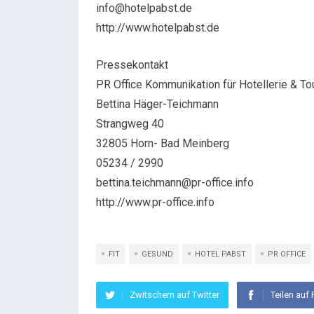
info@hotelpabst.de
http://www.hotelpabst.de
Pressekontakt
PR Office Kommunikation für Hotellerie & Tou
Bettina Häger-Teichmann
Strangweg 40
32805 Horn- Bad Meinberg
05234 / 2990
bettina.teichmann@pr-office.info
http://www.pr-office.info
FIT
GESUND
HOTEL PABST
PR OFFICE
Zwitschern auf Twitter
Teilen auf