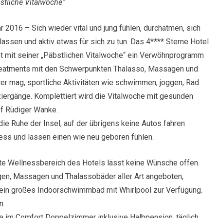
bstliche Vitalwoche“
ar 2016 – Sich wieder vital und jung fühlen, durchatmen, sich
assen und aktiv etwas für sich zu tun. Das 4**** Sterne Hotel
t mit seiner „Päbstlichen Vitalwoche“ ein Verwöhnprogramm
reatments mit den Schwerpunkten Thalasso, Massagen und
 mag, sportliche Aktivitäten wie schwimmen, joggen, Rad
iergänge. Komplettiert wird die Vitalwoche mit gesunden
ef Rüdiger Wanke.
ie Ruhe der Insel, auf der übrigens keine Autos fahren
ess und lassen einen wie neu geboren fühlen.
e Wellnessbereich des Hotels lässt keine Wünsche offen.
n, Massagen und Thalassobäder aller Art angeboten,
in großes Indoorschwimmbad mit Whirlpool zur Verfügung.
n.
ge im Comfort Doppelzimmer inklusive Halbpension, täglich