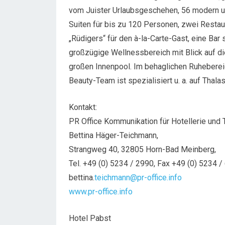
vom Juister Urlaubsgeschehen, 56 modern u
Suiten für bis zu 120 Personen, zwei Restaur
„Rüdigers“ für den à-la-Carte-Gast, eine Bar
großzügige Wellnessbereich mit Blick auf d
großen Innenpool. Im behaglichen Ruhebere
Beauty-Team ist spezialisiert u. a. auf Thal
Kontakt:
PR Office Kommunikation für Hotellerie und T
Bettina Häger-Teichmann,
Strangweg 40, 32805 Horn-Bad Meinberg,
Tel. +49 (0) 5234 / 2990, Fax +49 (0) 5234 /
bettina.
teichmann@pr-office.info
www.pr-office.info
Hotel Pabst