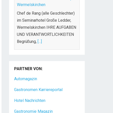
Wermelskirchen
Chef de Rang (alle Geschlechter)
im Seminarhotel Große Ledder,
Wermelskirchen IHRE AUFGABEN
UND VERANTWORTLICHKEITEN
Begrüßung,
[...]
Sommelier (m/w/d) für Top-
Adresse gesucht
PARTNER VON:
Das Kronenschlösschen, ein
familiengeführtes 4-Sterne Hotel
Automagazin
mitten im Rheingau, ca. 40
Gastronomen Karriereportal
Minuten von Frankfurt entfernt, ist
[...]
Hotel Nachrichten
Gastronomie Magazin