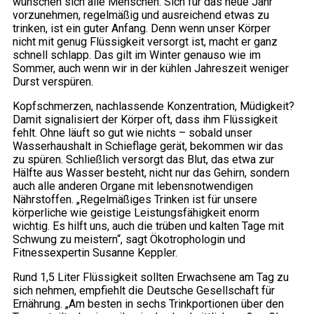
wünschen sich alle Menschen. Sich für das neue Jahr
vorzunehmen, regelmäßig und ausreichend etwas zu
trinken, ist ein guter Anfang. Denn wenn unser Körper
nicht mit genug Flüssigkeit versorgt ist, macht er ganz
schnell schlapp. Das gilt im Winter genauso wie im
Sommer, auch wenn wir in der kühlen Jahreszeit weniger
Durst verspüren.
Kopfschmerzen, nachlassende Konzentration, Müdigkeit?
Damit signalisiert der Körper oft, dass ihm Flüssigkeit
fehlt. Ohne läuft so gut wie nichts – sobald unser
Wasserhaushalt in Schieflage gerät, bekommen wir das
zu spüren. Schließlich versorgt das Blut, das etwa zur
Hälfte aus Wasser besteht, nicht nur das Gehirn, sondern
auch alle anderen Organe mit lebensnotwendigen
Nährstoffen. „Regelmäßiges Trinken ist für unsere
körperliche wie geistige Leistungsfähigkeit enorm
wichtig. Es hilft uns, auch die trüben und kalten Tage mit
Schwung zu meistern“, sagt Ökotrophologin und
Fitnessexpertin Susanne Keppler.
Rund 1,5 Liter Flüssigkeit sollten Erwachsene am Tag zu
sich nehmen, empfiehlt die Deutsche Gesellschaft für
Ernährung. „Am besten in sechs Trinkportionen über den