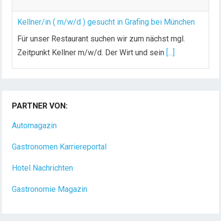
Kellner/in ( m/w/d ) gesucht in Grafing bei München
Für unser Restaurant suchen wir zum nächst mgl.
Zeitpunkt Kellner m/w/d. Der Wirt und sein
[...]
Chef de Rang (m/w/d) gesucht – Hotel 47° in
Konstanz
PARTNER VON:
Dein Arbeitsplatz mit Urlaubsfeeling Chef de Rang
(m/w/d) Du bist Gastgeber aus Leidenschaft und
Automagazin
liebst
[...]
Gastronomen Karriereportal
Hotel Nachrichten
Gastronomie Magazin