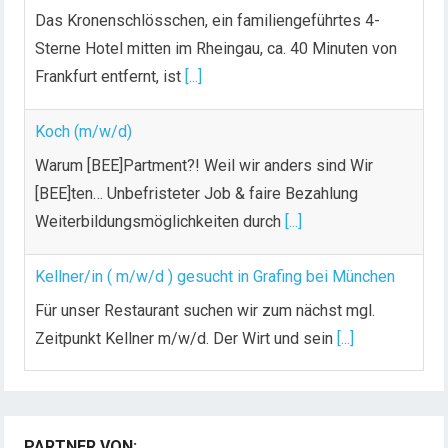
Das Kronenschlösschen, ein familiengeführtes 4-
Sterne Hotel mitten im Rheingau, ca. 40 Minuten von
Frankfurt entfernt, ist
[...]
Koch (m/w/d)
Warum [BEE]Partment?! Weil wir anders sind Wir
[BEE]ten… Unbefristeter Job & faire Bezahlung
Weiterbildungsmöglichkeiten durch
[...]
Kellner/in ( m/w/d ) gesucht in Grafing bei München
Für unser Restaurant suchen wir zum nächst mgl.
Zeitpunkt Kellner m/w/d. Der Wirt und sein
[...]
Chef de Rang (m/w/d) gesucht – Hotel 47° in
Konstanz
PARTNER VON: