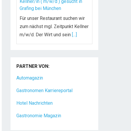
Kellner/in ( m/w/d ) gesucht in
Grafing bei München
Für unser Restaurant suchen wir
zum nächst mgl. Zeitpunkt Kellner
m/w/d. Der Wirt und sein
[...]
Chef de Rang (m/w/d) gesucht –
Hotel 47° in Konstanz
PARTNER VON:
Dein Arbeitsplatz mit
Urlaubsfeeling Chef de Rang
Automagazin
(m/w/d) Du bist Gastgeber aus
Gastronomen Karriereportal
Leidenschaft und liebst
[...]
Hotel Nachrichten
Gastronomie Magazin