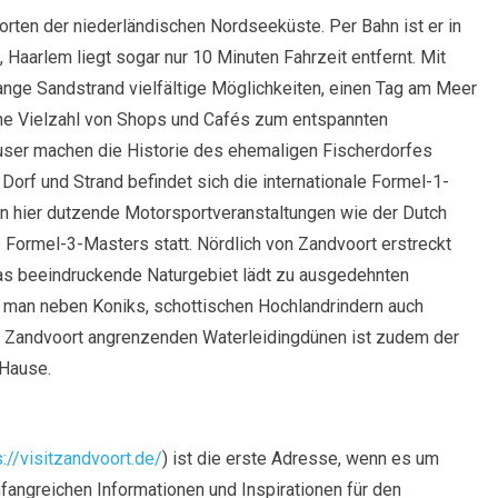
rten der niederländischen Nordseeküste. Per Bahn ist er in
Haarlem liegt sogar nur 10 Minuten Fahrzeit entfernt. Mit
lange Sandstrand vielfältige Möglichkeiten, einen Tag am Meer
ine Vielzahl von Shops und Cafés zum entspannten
user machen die Historie des ehemaligen Fischerdorfes
 Dorf und Strand befindet sich die internationale Formel-1-
den hier dutzende Motorsportveranstaltungen wie der Dutch
e Formel-3-Masters statt. Nördlich von Zandvoort erstreckt
as beeindruckende Naturgebiet lädt zu ausgedehnten
 man neben Koniks, schottischen Hochlandrindern auch
n Zandvoort angrenzenden Waterleidingdünen ist zudem der
 Hause.
s://visitzandvoort.de/
) ist die erste Adresse, wenn es um
angreichen Informationen und Inspirationen für den