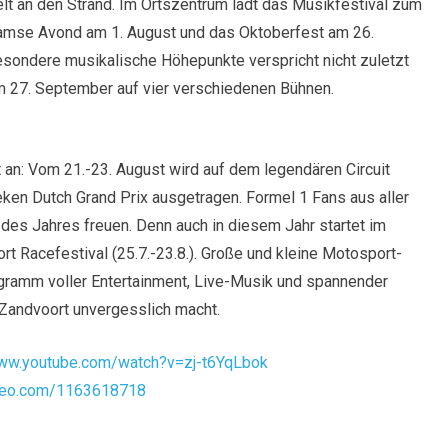
lt an den Strand. Im Ortszentrum lädt das Musikfestival zum
damse Avond am 1. August und das Oktoberfest am 26.
ondere musikalische Höhepunkte verspricht nicht zuletzt
m 27. September auf vier verschiedenen Bühnen.
 an: Vom 21.-23. August wird auf dem legendären Circuit
ken Dutch Grand Prix ausgetragen. Formel 1 Fans aus aller
des Jahres freuen. Denn auch in diesem Jahr startet im
 Racefestival (25.7.-23.8.). Große und kleine Motosport-
gramm voller Entertainment, Live-Musik und spannender
Zandvoort unvergesslich macht.
www.youtube.com/watch?v=zj-t6YqLbok
imeo.com/1163618718