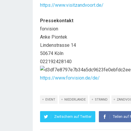
https://www.visitzandvoort.de/
Pressekontakt
forvision
Anke Piontek
Lindenstrasse 14
50674 Köln
022192428140
https://www.forvision.de/de/
EVENT
NIEDERLANDE
STRAND
ZANDVO
Zwitschern auf Twitter
Teilen auf