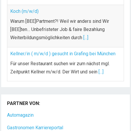
Koch (m/w/d)
Warum [BEE]Partment?! Weil wir anders sind Wir
[BEE]ten… Unbefristeter Job & faire Bezahlung
Weiterbildungsmöglichkeiten durch
[...]
Kellner/in ( m/w/d ) gesucht in Grafing bei München
Für unser Restaurant suchen wir zum nächst mgl.
Zeitpunkt Kellner m/w/d. Der Wirt und sein
[...]
Chef de Rang (m/w/d) gesucht – Hotel 47° in
Konstanz
PARTNER VON:
Dein Arbeitsplatz mit Urlaubsfeeling Chef de Rang
(m/w/d) Du bist Gastgeber aus Leidenschaft und
Automagazin
liebst
[...]
Gastronomen Karriereportal