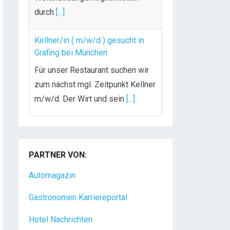
durch
[...]
Kellner/in ( m/w/d ) gesucht in
Grafing bei München
Für unser Restaurant suchen wir
zum nächst mgl. Zeitpunkt Kellner
m/w/d. Der Wirt und sein
[...]
Chef de Rang (m/w/d) gesucht –
Hotel 47° in Konstanz
PARTNER VON:
Dein Arbeitsplatz mit
Urlaubsfeeling Chef de Rang
Automagazin
(m/w/d) Du bist Gastgeber aus
Gastronomen Karriereportal
Leidenschaft und liebst
[...]
Hotel Nachrichten