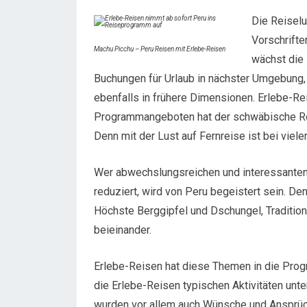
Die Reisel
Vorschrift
Machu Picchu – Peru Reisen mit Erlebe-Reisen
wächst die 
Buchungen für Urlaub in nächster Umgebung,
ebenfalls in frühere Dimensionen. Erlebe-Re
Programmangeboten hat der schwäbische Re
Denn mit der Lust auf Fernreise ist bei viel
Wer abwechslungsreichen und interessanten Ur
reduziert, wird von Peru begeistert sein. Den
Höchste Berggipfel und Dschungel, Tradition
beieinander.
Erlebe-Reisen hat diese Themen in die Pr
die Erlebe-Reisen typischen Aktivitäten unt
wurden vor allem auch Wünsche und Ansprüch