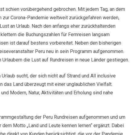
ust schien vorübergehend gebrochen. Mit jedem Tag, an dem
en zur Corona-Pandemie weltweit zurückgefahren werden,
Lust an Urlaub. Nach den anfangs eher zurückhaltenden
 klettern die Buchungszahlen für Fernreisen langsam
isen ist darauf bestens vorbereitet. Neben den bisherigen
iseveranstalter Peru neu in sein Programm aufgenommen.
en Urlaubern die Lust auf Rundreisen in neue Länder gestiegen.
laub sucht, der sich nicht auf Strand und All inclusive
n das Land überzeugt mit einer unglaublichen Vielfalt.
 und Modern, Natur, Aktivitäten und Erholung sind nahe
ogrammgestaltung der Peru Rundreisen aufgenommen und um
er dem Motto „Land und Leute kennen lernen“ ergänzt. Dabei
e direkt von Kunden berücksichtigt, die vor der Pandemie