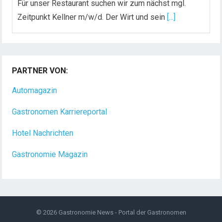
Für unser Restaurant suchen wir zum nächst mgl.
Zeitpunkt Kellner m/w/d. Der Wirt und sein
[...]
Chef de Rang (m/w/d) gesucht – Hotel 47° in
Konstanz
PARTNER VON:
Dein Arbeitsplatz mit Urlaubsfeeling Chef de Rang
(m/w/d) Du bist Gastgeber aus Leidenschaft und
Automagazin
liebst
[...]
Gastronomen Karriereportal
Hotel Nachrichten
Gastronomie Magazin
© 2026
Gastronomie News - Portal der Gastronomen