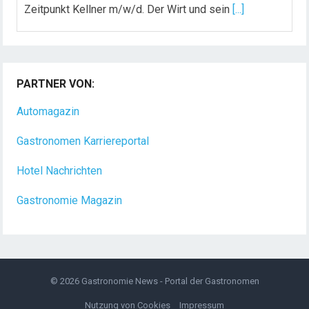
Zeitpunkt Kellner m/w/d. Der Wirt und sein
[...]
Chef de Rang (m/w/d) gesucht – Hotel 47° in
Konstanz
PARTNER VON:
Dein Arbeitsplatz mit Urlaubsfeeling Chef de Rang
(m/w/d) Du bist Gastgeber aus Leidenschaft und
Automagazin
liebst
[...]
Gastronomen Karriereportal
Hotel Nachrichten
Gastronomie Magazin
© 2026
Gastronomie News - Portal der Gastronomen
Nutzung von Cookies
Impressum