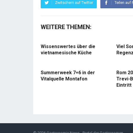
Zwitschern auf Twitter
Teilen auf
WEITERE THEMEN:
Wissenswertes über die
Viel So
vietnamesische Küche
Regenz
Summerweek 7=6 in der
Rom 20
Vitalquelle Montafon
Trevi-B
Eintritt
© 2026
Gastronomie News - Portal der Gastronomen