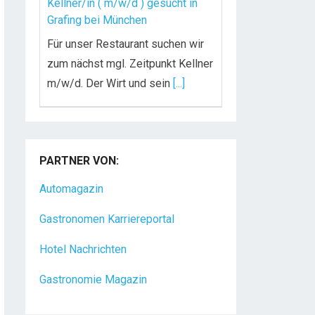
Kellner/in ( m/w/d ) gesucht in
Grafing bei München
Für unser Restaurant suchen wir
zum nächst mgl. Zeitpunkt Kellner
m/w/d. Der Wirt und sein
[...]
Chef de Rang (m/w/d) gesucht –
Hotel 47° in Konstanz
PARTNER VON:
Dein Arbeitsplatz mit
Urlaubsfeeling Chef de Rang
Automagazin
(m/w/d) Du bist Gastgeber aus
Gastronomen Karriereportal
Leidenschaft und liebst
[...]
Hotel Nachrichten
Gastronomie Magazin