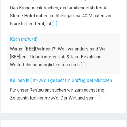
Das Kronenschlösschen, ein familiengeführtes 4-
Sterne Hotel mitten im Rheingau, ca. 40 Minuten von
Frankfurt entfernt, ist
[...]
Koch (m/w/d)
Warum [BEE]Partment?! Weil wir anders sind Wir
[BEE]ten… Unbefristeter Job & faire Bezahlung
Weiterbildungsmöglichkeiten durch
[...]
Kellner/in ( m/w/d ) gesucht in Grafing bei München
Für unser Restaurant suchen wir zum nächst mgl.
Zeitpunkt Kellner m/w/d. Der Wirt und sein
[...]
Chef de Rang (m/w/d) gesucht – Hotel 47° in
Konstanz