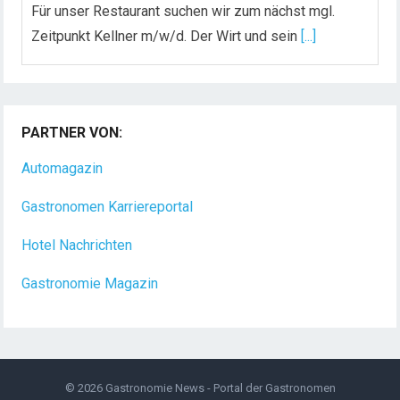
Für unser Restaurant suchen wir zum nächst mgl.
Zeitpunkt Kellner m/w/d. Der Wirt und sein
[...]
Chef de Rang (m/w/d) gesucht – Hotel 47° in
Konstanz
PARTNER VON:
Dein Arbeitsplatz mit Urlaubsfeeling Chef de Rang
(m/w/d) Du bist Gastgeber aus Leidenschaft und
Automagazin
liebst
[...]
Gastronomen Karriereportal
Hotel Nachrichten
Gastronomie Magazin
© 2026
Gastronomie News - Portal der Gastronomen