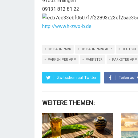
91052 Erlangen
09131 812 81 22
http://www.h-zwo-b.de
DB BAHNPARK
DB BAHNPARK APP
DEUTSCH
PARKEN PER APP
PARKSTER
PARKSTER APP
Zwitschern auf Twitter
Teilen auf
WEITERE THEMEN: