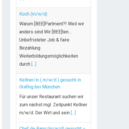
Koch (m/w/d)
Warum [BEE]Partment?! Weil wir
anders sind Wir [BEE]ten…
Unbefristeter Job & faire
Bezahlung
Weiterbildungsmöglichkeiten
durch
[...]
Kellner/in ( m/w/d ) gesucht in
Grafing bei München
Für unser Restaurant suchen wir
zum nächst mgl. Zeitpunkt Kellner
m/w/d. Der Wirt und sein
[...]
Chef de Rang (m/w/d) gesucht –