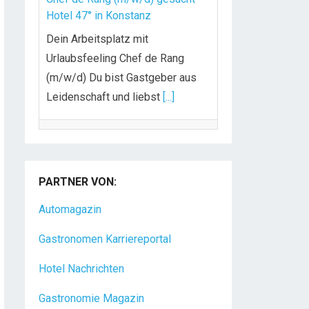
Hotel 47° in Konstanz
Dein Arbeitsplatz mit
Urlaubsfeeling Chef de Rang
(m/w/d) Du bist Gastgeber aus
Leidenschaft und liebst
[...]
Chef de Rang (alle Geschlechter)
im Seminarhotel Große Ledder,
Wermelskirchen
PARTNER VON:
Chef de Rang (alle Geschlechter)
Automagazin
im Seminarhotel Große Ledder,
Gastronomen Karriereportal
Wermelskirchen IHRE AUFGABEN
UND VERANTWORTLICHKEITEN
Hotel Nachrichten
Begrüßung,
[...]
Gastronomie Magazin