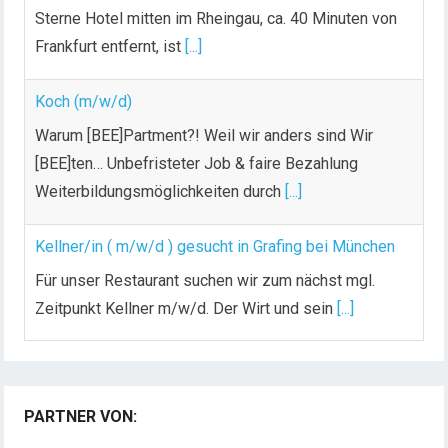
Sterne Hotel mitten im Rheingau, ca. 40 Minuten von
Frankfurt entfernt, ist
[...]
Koch (m/w/d)
Warum [BEE]Partment?! Weil wir anders sind Wir
[BEE]ten… Unbefristeter Job & faire Bezahlung
Weiterbildungsmöglichkeiten durch
[...]
Kellner/in ( m/w/d ) gesucht in Grafing bei München
Für unser Restaurant suchen wir zum nächst mgl.
Zeitpunkt Kellner m/w/d. Der Wirt und sein
[...]
Chef de Rang (m/w/d) gesucht – Hotel 47° in
Konstanz
PARTNER VON:
Dein Arbeitsplatz mit Urlaubsfeeling Chef de Rang