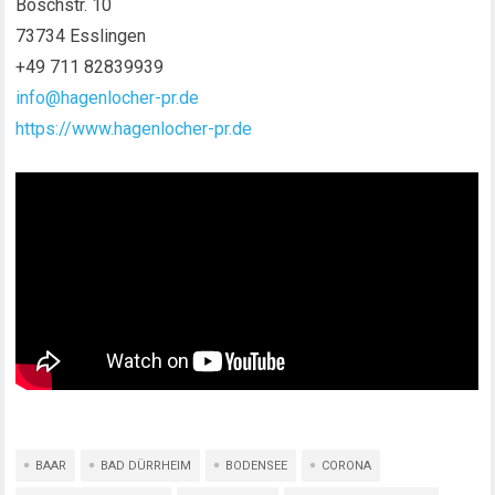
Boschstr. 10
73734 Esslingen
+49 711 82839939
info@hagenlocher-pr.de
https://www.hagenlocher-pr.de
BAAR
BAD DÜRRHEIM
BODENSEE
CORONA