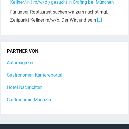
Kellner/in ( m/w/d ) gesucht in Grafing bei München
Für unser Restaurant suchen wir zum nächst mgl.
Zeitpunkt Kellner m/w/d. Der Wirt und sein
[...]
Chef de Rang (m/w/d) gesucht – Hotel 47° in
Konstanz
PARTNER VON:
Dein Arbeitsplatz mit Urlaubsfeeling Chef de Rang
(m/w/d) Du bist Gastgeber aus Leidenschaft und
Automagazin
liebst
[...]
Gastronomen Karriereportal
Hotel Nachrichten
Gastronomie Magazin