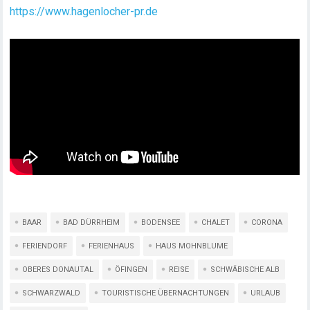
https://www.hagenlocher-pr.de
BAAR
BAD DÜRRHEIM
BODENSEE
CHALET
CORONA
FERIENDORF
FERIENHAUS
HAUS MOHNBLUME
OBERES DONAUTAL
ÖFINGEN
REISE
SCHWÄBISCHE ALB
SCHWARZWALD
TOURISTISCHE ÜBERNACHTUNGEN
URLAUB