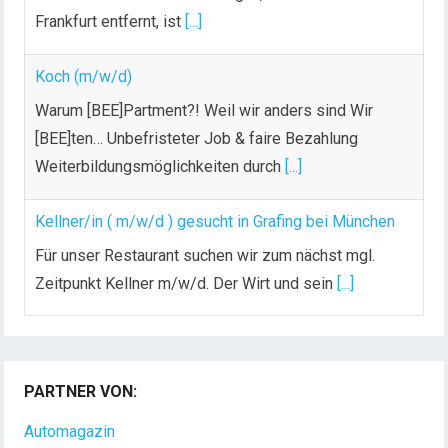
Frankfurt entfernt, ist
[...]
Koch (m/w/d)
Warum [BEE]Partment?! Weil wir anders sind Wir
[BEE]ten… Unbefristeter Job & faire Bezahlung
Weiterbildungsmöglichkeiten durch
[...]
Kellner/in ( m/w/d ) gesucht in Grafing bei München
Für unser Restaurant suchen wir zum nächst mgl.
Zeitpunkt Kellner m/w/d. Der Wirt und sein
[...]
Chef de Rang (m/w/d) gesucht – Hotel 47° in
Konstanz
PARTNER VON:
Dein Arbeitsplatz mit Urlaubsfeeling Chef de Rang
(m/w/d) Du bist Gastgeber aus Leidenschaft und
Automagazin