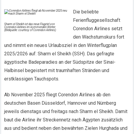
Die beliebte
Ferienfluggesellschaft
Sharm el Sheikh ist das neue Flugziel von
Corendon Airlines im kommenden Winter.
Corendon Airlines setzt
(Bildquelle: courtesy of Corendon Airlines)
den Wachstumskurs fort
und nimmt ein neues Urlaubsziel in den Winterflugplan
2025/2026 auf: Sharm el Sheikh (SSH). Das gefragte
ägyptische Badeparadies an der Südspitze der Sinai-
Halbinsel begeistert mit traumhaften Stränden und
erstklassigen Tauchspots.
Ab November 2025 fliegt Corendon Airlines ab den
deutschen Basen Düsseldorf, Hannover und Nürnberg
jeweils dienstags und freitags nach Sharm el Sheikh. Damit
baut die Airline ihr Streckennetz nach Ägypten zusätzlich
aus und bedient neben den bewährten Zielen Hurghada und