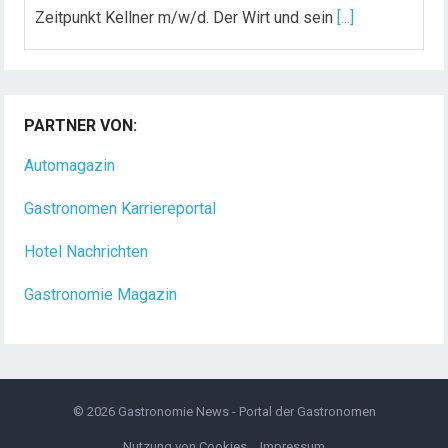
Zeitpunkt Kellner m/w/d. Der Wirt und sein
[...]
Chef de Rang (m/w/d) gesucht – Hotel 47° in
Konstanz
PARTNER VON:
Dein Arbeitsplatz mit Urlaubsfeeling Chef de Rang
(m/w/d) Du bist Gastgeber aus Leidenschaft und
Automagazin
liebst
[...]
Gastronomen Karriereportal
Hotel Nachrichten
Gastronomie Magazin
© 2026
Gastronomie News - Portal der Gastronomen
Nutzung von Cookies
Impressum