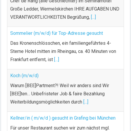
Chef de Rang (alle Geschlechter) im Seminarhotel
Große Ledder, Wermelskirchen IHRE AUFGABEN UND
VERANTWORTLICHKEITEN Begrüßung,
[...]
Sommelier (m/w/d) für Top-Adresse gesucht
Das Kronenschlösschen, ein familiengeführtes 4-
Sterne Hotel mitten im Rheingau, ca. 40 Minuten von
Frankfurt entfernt, ist
[...]
Koch (m/w/d)
Warum [BEE]Partment?! Weil wir anders sind Wir
[BEE]ten… Unbefristeter Job & faire Bezahlung
Weiterbildungsmöglichkeiten durch
[...]
Kellner/in ( m/w/d ) gesucht in Grafing bei München
Für unser Restaurant suchen wir zum nächst mgl.