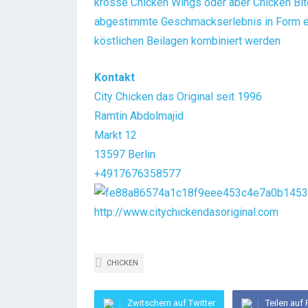
krosse Chicken Wings oder aber Chicken Bite
abgestimmte Geschmackserlebnis in Form ei
köstlichen Beilagen kombiniert werden
Kontakt
City Chicken das Original seit 1996
Ramtin Abdolmajid
Markt 12
13597 Berlin
+4917676358577
http://www.citychickendasoriginal.com
CHICKEN
Zwitschern auf Twitter
Teilen auf