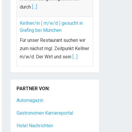
durch
[...]
Kellner/in ( m/w/d ) gesucht in
Grafing bei München
Für unser Restaurant suchen wir
zum nächst mgl. Zeitpunkt Kellner
m/w/d. Der Wirt und sein
[...]
Chef de Rang (m/w/d) gesucht –
Hotel 47° in Konstanz
PARTNER VON:
Dein Arbeitsplatz mit
Urlaubsfeeling Chef de Rang
Automagazin
(m/w/d) Du bist Gastgeber aus
Gastronomen Karriereportal
Leidenschaft und liebst
[...]
Hotel Nachrichten