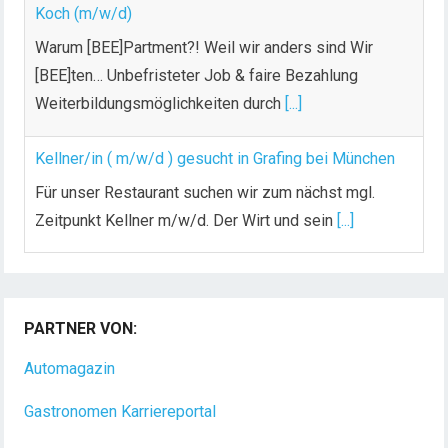
Koch (m/w/d)
Warum [BEE]Partment?! Weil wir anders sind Wir
[BEE]ten… Unbefristeter Job & faire Bezahlung
Weiterbildungsmöglichkeiten durch
[...]
Kellner/in ( m/w/d ) gesucht in Grafing bei München
Für unser Restaurant suchen wir zum nächst mgl.
Zeitpunkt Kellner m/w/d. Der Wirt und sein
[...]
Chef de Rang (m/w/d) gesucht – Hotel 47° in
Konstanz
PARTNER VON:
Dein Arbeitsplatz mit Urlaubsfeeling Chef de Rang
(m/w/d) Du bist Gastgeber aus Leidenschaft und
Automagazin
liebst
[...]
Gastronomen Karriereportal