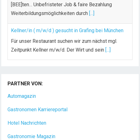
[BEE]ten… Unbefristeter Job & faire Bezahlung
Weiterbildungsmöglichkeiten durch
[...]
Kellner/in ( m/w/d ) gesucht in Grafing bei München
Für unser Restaurant suchen wir zum nächst mgl.
Zeitpunkt Kellner m/w/d. Der Wirt und sein
[...]
Chef de Rang (m/w/d) gesucht – Hotel 47° in
Konstanz
PARTNER VON:
Dein Arbeitsplatz mit Urlaubsfeeling Chef de Rang
(m/w/d) Du bist Gastgeber aus Leidenschaft und
Automagazin
liebst
[...]
Gastronomen Karriereportal
Hotel Nachrichten
Gastronomie Magazin