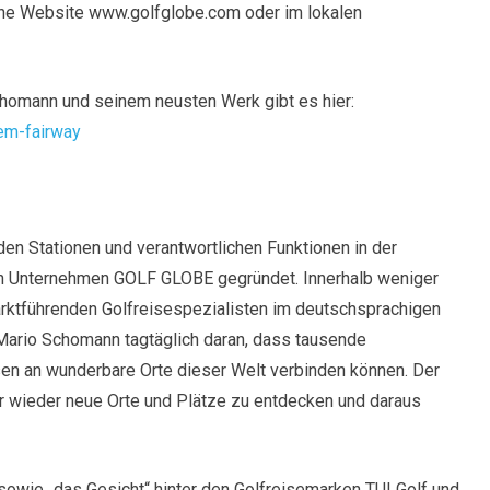
ine Website www.golfglobe.com oder im lokalen
homann und seinem neusten Werk gibt es hier:
em-fairway
en Stationen und verantwortlichen Funktionen in der
n Unternehmen GOLF GLOBE gegründet. Innerhalb weniger
rktführenden Golfreisespezialisten im deutschsprachigen
Mario Schomann tagtäglich daran, dass tausende
sen an wunderbare Orte dieser Welt verbinden können. Der
r wieder neue Orte und Plätze zu entdecken und daraus
sowie „das Gesicht“ hinter den Golfreisemarken TUI Golf und