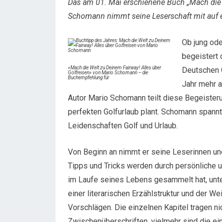
Das am 01. Mai erschienene Buch „Mach die 
Schomann nimmt seine Leserschaft mit auf 
Ob jung ode
begeistert 
«Mach die Welt zu Deinem Fairway! Alles über
Deutschen 
Golfreisen» von Mario Schomann – die
Buchempfehlung für
Jahr mehr 
Autor Mario Schomann teilt diese Begeisteru
perfekten Golfurlaub plant. Schomann spann
Leidenschaften Golf und Urlaub.
Von Beginn an nimmt er seine Leserinnen un
Tipps und Tricks werden durch persönliche u
im Laufe seines Lebens gesammelt hat, unte
einer literarischen Erzählstruktur und der W
Vorschlägen. Die einzelnen Kapitel tragen ni
Zwischenüberschriften, vielmehr sind die ei