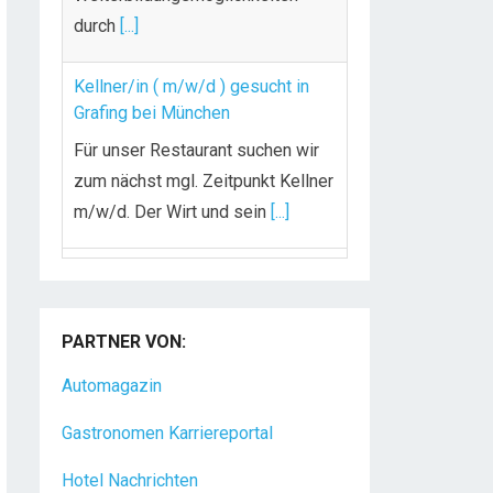
durch
[...]
Kellner/in ( m/w/d ) gesucht in
Grafing bei München
Für unser Restaurant suchen wir
zum nächst mgl. Zeitpunkt Kellner
m/w/d. Der Wirt und sein
[...]
Chef de Rang (m/w/d) gesucht –
Hotel 47° in Konstanz
PARTNER VON:
Dein Arbeitsplatz mit
Urlaubsfeeling Chef de Rang
Automagazin
(m/w/d) Du bist Gastgeber aus
Gastronomen Karriereportal
Leidenschaft und liebst
[...]
Hotel Nachrichten