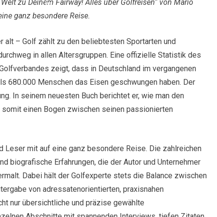
Welt zu Deinem Fairway! Alles über Golfreisen“ von Mario
eine ganz besondere Reise.
r alt – Golf zählt zu den beliebtesten Sportarten und
durchweg in allen Altersgruppen. Eine offizielle Statistik des
Golfverbandes zeigt, dass in Deutschland im vergangenen
als 680.000 Menschen das Eisen geschwungen haben. Der
ng. In seinem neuesten Buch berichtet er, wie man den
t somit einen Bogen zwischen seinen passionierten
d Leser mit auf eine ganz besondere Reise. Die zahlreichen
nd biografische Erfahrungen, die der Autor und Unternehmer
rmalt. Dabei hält der Golfexperte stets die Balance zwischen
eitergabe von adressatenorientierten, praxisnahen
cht nur übersichtliche und präzise gewählte
nzelnen Abschnitte mit spannenden Interviews, tiefen Zitaten