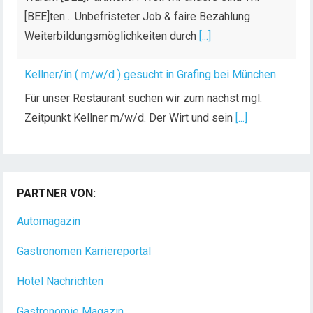
[BEE]ten… Unbefristeter Job & faire Bezahlung
Weiterbildungsmöglichkeiten durch
[...]
Kellner/in ( m/w/d ) gesucht in Grafing bei München
Für unser Restaurant suchen wir zum nächst mgl.
Zeitpunkt Kellner m/w/d. Der Wirt und sein
[...]
Chef de Rang (m/w/d) gesucht – Hotel 47° in
Konstanz
PARTNER VON:
Dein Arbeitsplatz mit Urlaubsfeeling Chef de Rang
(m/w/d) Du bist Gastgeber aus Leidenschaft und
Automagazin
liebst
[...]
Gastronomen Karriereportal
Hotel Nachrichten
Gastronomie Magazin