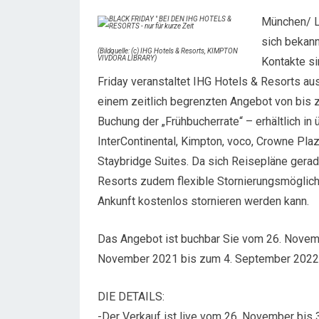
München/ L
sich bekann
(Bildquelle: (c) IHG Hotels & Resorts, KIMPTON
VIVDORA LIBRARY)
Kontakte si
Friday veranstaltet IHG Hotels & Resorts au
einem zeitlich begrenzten Angebot von bis z
Buchung der „Frühbucherrate“ – erhältlich i
InterContinental, Kimpton, voco, Crowne Plaz
Staybridge Suites. Da sich Reisepläne gerad
Resorts zudem flexible Stornierungsmöglichk
Ankunft kostenlos stornieren werden kann.
Das Angebot ist buchbar Sie vom 26. Novem
November 2021 bis zum 4. September 2022
DIE DETAILS:
-Der Verkauf ist live vom 26. November bis