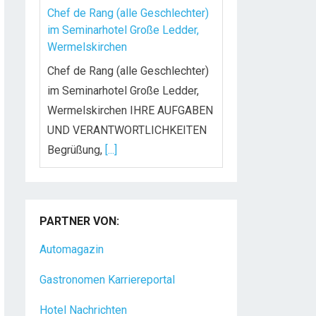
Chef de Rang (alle Geschlechter)
im Seminarhotel Große Ledder,
Wermelskirchen
Chef de Rang (alle Geschlechter)
im Seminarhotel Große Ledder,
Wermelskirchen IHRE AUFGABEN
UND VERANTWORTLICHKEITEN
Begrüßung,
[...]
Koch/Köchin (m/w/d) in Vollzeit
Das Golf- & Natur-Resort Bad
PARTNER VON:
Waldsee mit über 175
Mitarbeitern liegt auf dem
Automagazin
Gelände eines
[...]
Gastronomen Karriereportal
Hotel Nachrichten