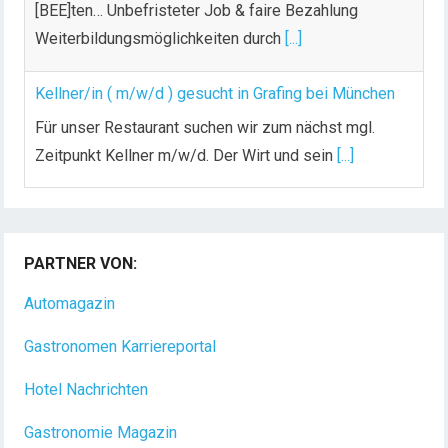
[BEE]ten… Unbefristeter Job & faire Bezahlung
Weiterbildungsmöglichkeiten durch
[...]
Kellner/in ( m/w/d ) gesucht in Grafing bei München
Für unser Restaurant suchen wir zum nächst mgl.
Zeitpunkt Kellner m/w/d. Der Wirt und sein
[...]
Chef de Rang (m/w/d) gesucht – Hotel 47° in
Konstanz
PARTNER VON:
Dein Arbeitsplatz mit Urlaubsfeeling Chef de Rang
(m/w/d) Du bist Gastgeber aus Leidenschaft und
Automagazin
liebst
[...]
Gastronomen Karriereportal
Hotel Nachrichten
Gastronomie Magazin