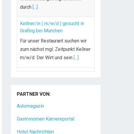
durch
[...]
Kellner/in ( m/w/d ) gesucht in
Grafing bei München
Für unser Restaurant suchen wir
zum nächst mgl. Zeitpunkt Kellner
m/w/d. Der Wirt und sein
[...]
Chef de Rang (m/w/d) gesucht –
Hotel 47° in Konstanz
PARTNER VON:
Dein Arbeitsplatz mit
Urlaubsfeeling Chef de Rang
Automagazin
(m/w/d) Du bist Gastgeber aus
Gastronomen Karriereportal
Leidenschaft und liebst
[...]
Hotel Nachrichten