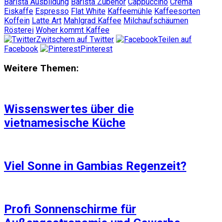
Barista Ausbildung
Barista Zubehör
Cappuccino
Crema
Eiskaffe
Espresso
Flat White
Kaffeemühle
Kaffeesorten
Koffein
Latte Art
Mahlgrad Kaffee
Milchaufschäumen
Rösterei
Woher kommt Kaffee
Zwitschern auf Twitter
Teilen auf
Facebook
Pinterest
Weitere Themen:
Wissenswertes über die
vietnamesische Küche
Viel Sonne in Gambias Regenzeit?
Profi Sonnenschirme für