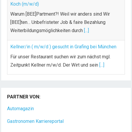
Koch (m/w/d)
Warum [BEE]Partment?! Weil wir anders sind Wir
[BEE]ten… Unbefristeter Job & faire Bezahlung
Weiterbildungsmöglichkeiten durch
[...]
Kellner/in ( m/w/d ) gesucht in Grafing bei München
Für unser Restaurant suchen wir zum nächst mgl.
Zeitpunkt Kellner m/w/d. Der Wirt und sein
[...]
Chef de Rang (m/w/d) gesucht – Hotel 47° in
Konstanz
PARTNER VON:
Dein Arbeitsplatz mit Urlaubsfeeling Chef de Rang
(m/w/d) Du bist Gastgeber aus Leidenschaft und
Automagazin
liebst
[...]
Gastronomen Karriereportal