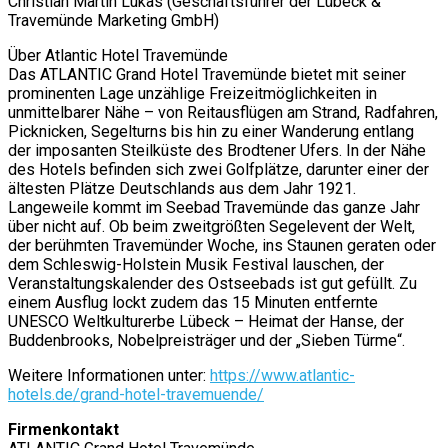
Christian Martin Lukas (Geschäftsführer der Lübeck &
Travemünde Marketing GmbH)
Über Atlantic Hotel Travemünde
Das ATLANTIC Grand Hotel Travemünde bietet mit seiner
prominenten Lage unzählige Freizeitmöglichkeiten in
unmittelbarer Nähe – von Reitausflügen am Strand, Radfahren,
Picknicken, Segelturns bis hin zu einer Wanderung entlang
der imposanten Steilküste des Brodtener Ufers. In der Nähe
des Hotels befinden sich zwei Golfplätze, darunter einer der
ältesten Plätze Deutschlands aus dem Jahr 1921.
Langeweile kommt im Seebad Travemünde das ganze Jahr
über nicht auf. Ob beim zweitgrößten Segelevent der Welt,
der berühmten Travemünder Woche, ins Staunen geraten oder
dem Schleswig-Holstein Musik Festival lauschen, der
Veranstaltungskalender des Ostseebads ist gut gefüllt. Zu
einem Ausflug lockt zudem das 15 Minuten entfernte
UNESCO Weltkulturerbe Lübeck – Heimat der Hanse, der
Buddenbrooks, Nobelpreisträger und der „Sieben Türme“.
Weitere Informationen unter:
https://www.atlantic-
hotels.de/grand-hotel-travemuende/
Firmenkontakt