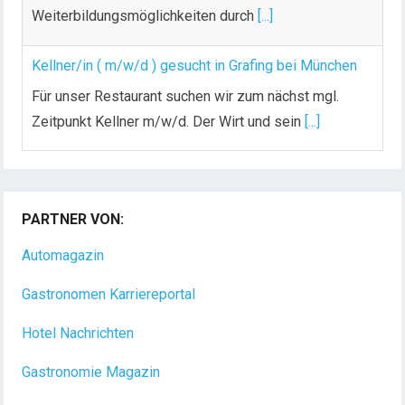
Weiterbildungsmöglichkeiten durch
[...]
Kellner/in ( m/w/d ) gesucht in Grafing bei München
Für unser Restaurant suchen wir zum nächst mgl.
Zeitpunkt Kellner m/w/d. Der Wirt und sein
[...]
Chef de Rang (m/w/d) gesucht – Hotel 47° in
Konstanz
PARTNER VON:
Dein Arbeitsplatz mit Urlaubsfeeling Chef de Rang
(m/w/d) Du bist Gastgeber aus Leidenschaft und
Automagazin
liebst
[...]
Gastronomen Karriereportal
Hotel Nachrichten
Gastronomie Magazin