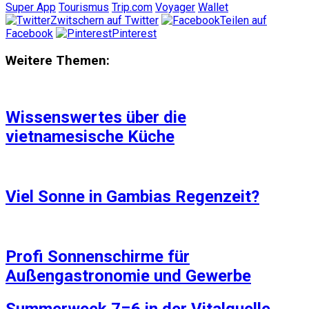
Super App
Tourismus
Trip.com
Voyager
Wallet
Zwitschern auf Twitter
Teilen auf
Facebook
Pinterest
Weitere Themen:
Wissenswertes über die
vietnamesische Küche
Viel Sonne in Gambias Regenzeit?
Profi Sonnenschirme für
Außengastronomie und Gewerbe
Summerweek 7=6 in der Vitalquelle