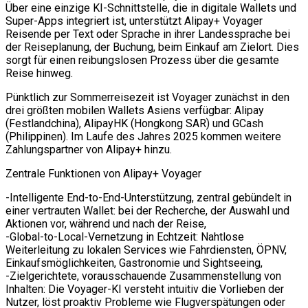
Über eine einzige KI-Schnittstelle, die in digitale Wallets und
Super-Apps integriert ist, unterstützt Alipay+ Voyager
Reisende per Text oder Sprache in ihrer Landessprache bei
der Reiseplanung, der Buchung, beim Einkauf am Zielort. Dies
sorgt für einen reibungslosen Prozess über die gesamte
Reise hinweg.
Pünktlich zur Sommerreisezeit ist Voyager zunächst in den
drei größten mobilen Wallets Asiens verfügbar: Alipay
(Festlandchina), AlipayHK (Hongkong SAR) und GCash
(Philippinen). Im Laufe des Jahres 2025 kommen weitere
Zahlungspartner von Alipay+ hinzu.
Zentrale Funktionen von Alipay+ Voyager
-Intelligente End-to-End-Unterstützung, zentral gebündelt in
einer vertrauten Wallet: bei der Recherche, der Auswahl und
Aktionen vor, während und nach der Reise,
-Global-to-Local-Vernetzung in Echtzeit: Nahtlose
Weiterleitung zu lokalen Services wie Fahrdiensten, ÖPNV,
Einkaufsmöglichkeiten, Gastronomie und Sightseeing,
-Zielgerichtete, vorausschauende Zusammenstellung von
Inhalten: Die Voyager-KI versteht intuitiv die Vorlieben der
Nutzer, löst proaktiv Probleme wie Flugverspätungen oder